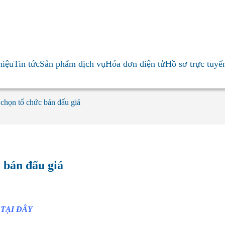
0985911089
0934594077
0904384380
0907720539
hiệu
Tin tức
Sản phẩm dịch vụ
Hóa đơn điện tử
Hồ sơ trực tuyế
chọn tổ chức bán đấu giá
 bán đấu giá
á
TẠI ĐÂY