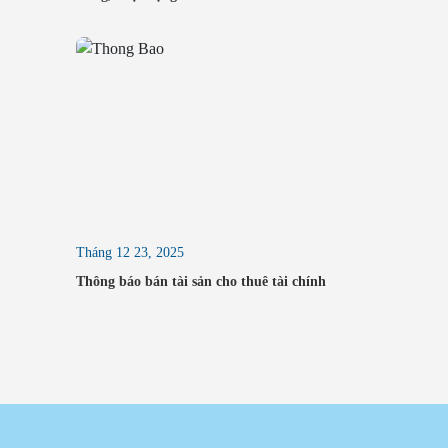
Triển khai nhiệm vụ năm 2026 và Hội
nghị Người lao động năm 2026
Tháng 12 23, 2025
Thông báo bán tài sản cho thuê tài chính