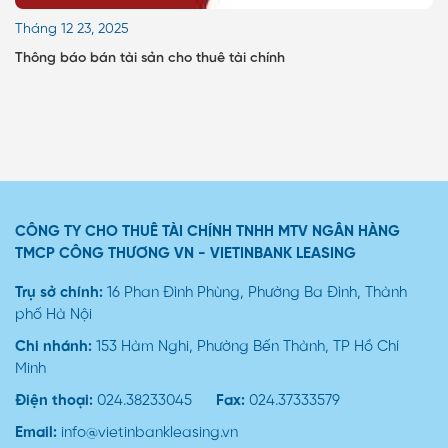
Tháng 12 23, 2025
Thông báo bán tài sản cho thuê tài chính
CÔNG TY CHO THUÊ TÀI CHÍNH TNHH MTV NGÂN HÀNG
TMCP CÔNG THƯƠNG VN - VIETINBANK LEASING
Trụ sở chính:
16 Phan Đình Phùng, Phường Ba Đình, Thành
phố Hà Nội
Chi nhánh:
153 Hàm Nghi, Phường Bến Thành, TP Hồ Chí
Minh
Điện thoại:
024.38233045
Fax:
024.37333579
Email:
info@vietinbankleasing.vn