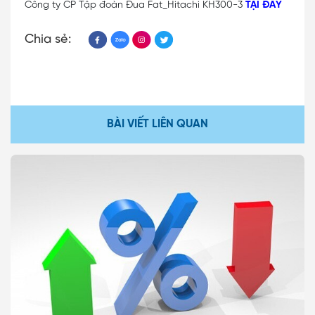
Công ty CP Tập đoàn Đua Fat_Hitachi KH300-3
TẠI ĐÂY
Chia sẻ:
BÀI VIẾT LIÊN QUAN