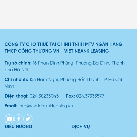
CÔNG TY CHO THUÊ TÀI CHÍNH TNHH MTV NGÂN HÀNG
TMCP CÔNG THƯƠNG VN - VIETINBANK LEASING
Trụ sở chính:
16 Phan Đình Phùng, Phường Ba Đình, Thành
phố Hà Nội
Chi nhánh:
153 Hàm Nghi, Phường Bến Thành, TP Hồ Chí
Minh
Điện thoại:
024.38233045
Fax:
024.37333579
Email:
info@vietinbankleasing.vn
ĐIỀU HƯỚNG
DỊCH VỤ